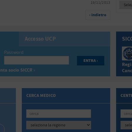
19/11/2013
‹ indietro
Accesso UCP
SIC
Password
Regis
nta socio SICCR ›
Canc
CERCA MEDICO
CENTR