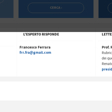
L'ESPERTO RISPONDE
LETTE
Francesco Ferrara
Prof. 
frr.fra@gmail.com
Rubric
dei qu
Renato
presi