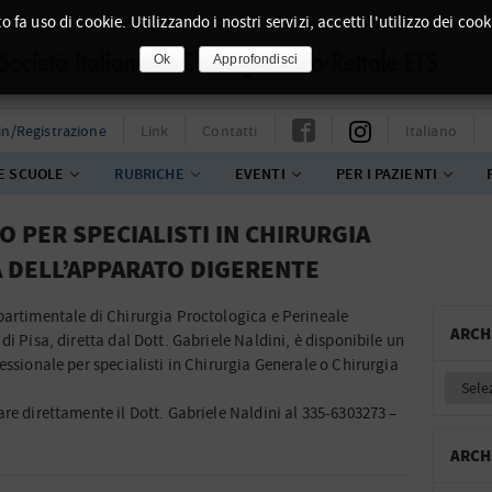
o fa uso di cookie. Utilizzando i nostri servizi, accetti l'utilizzo dei cook
Ok
Approfondisci
in/Registrazione
Link
Contatti
Italiano
E SCUOLE
RUBRICHE
EVENTI
PER I PAZIENTI
 PER SPECIALISTI IN CHIRURGIA
 DELL’APPARATO DIGERENTE
partimentale di Chirurgia Proctologica e Perineale
ARCH
i Pisa, diretta dal Dott. Gabriele Naldini, è disponibile un
essionale per specialisti in Chirurgia Generale o Chirurgia
re direttamente il Dott. Gabriele Naldini al 335-6303273 –
ARCH