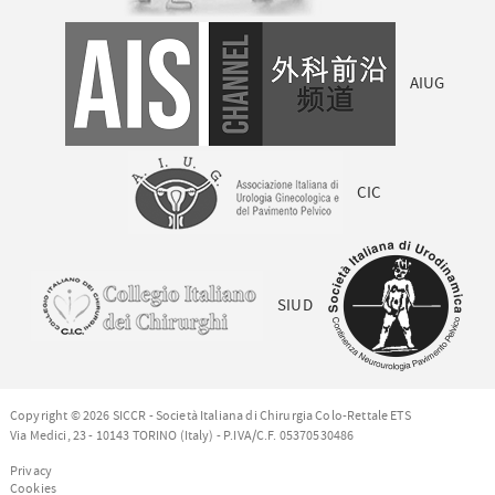
AIUG
CIC
SIUD
Copyright © 2026 SICCR - Società Italiana di Chirurgia Colo-Rettale ETS
Via Medici, 23 - 10143 TORINO (Italy) - P.IVA/C.F. 05370530486
Privacy
Cookies