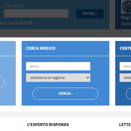
Password
Regis
nta socio SICCR ›
Canc
CERCA MEDICO
CENTR
L'ESPERTO RISPONDE
LETTE