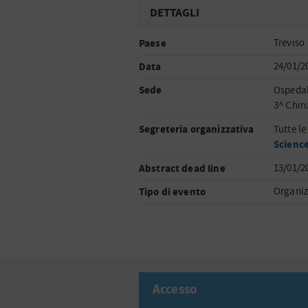
DETTAGLI
Paese
Treviso
Data
24/01/2
Sede
Ospedal
3^ Chiru
Segreteria organizzativa
Tutte le
Science
Abstract dead line
13/01/2
Tipo di evento
Organiz
Accesso