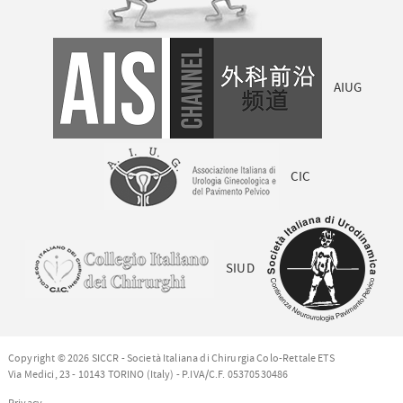
AIUG
CIC
SIUD
Copyright © 2026 SICCR - Società Italiana di Chirurgia Colo-Rettale ETS
Via Medici, 23 - 10143 TORINO (Italy) - P.IVA/C.F. 05370530486
Privacy