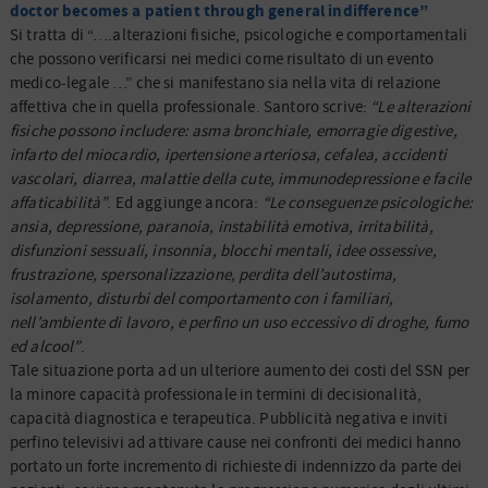
doctor becomes a patient through general indifference”
Si tratta di “….alterazioni fisiche, psicologiche e comportamentali
che possono verificarsi nei medici come risultato di un evento
medico-legale …” che si manifestano sia nella vita di relazione
affettiva che in quella professionale. Santoro scrive:
“Le alterazioni
fisiche possono includere: asma bronchiale, emorragie digestive,
infarto del miocardio, ipertensione arteriosa, cefalea, accidenti
vascolari, diarrea, malattie della cute, immunodepressione e facile
affaticabilità”
. Ed aggiunge ancora:
“Le conseguenze psicologiche:
ansia, depressione, paranoia, instabilità emotiva, irritabilità,
disfunzioni sessuali, insonnia, blocchi mentali, idee ossessive,
frustrazione, spersonalizzazione, perdita dell’autostima,
isolamento, disturbi del comportamento con i familiari,
nell’ambiente di lavoro, e perfino un uso eccessivo di droghe, fumo
ed alcool”
.
Tale situazione porta ad un ulteriore aumento dei costi del SSN per
la minore capacità professionale in termini di decisionalità,
capacità diagnostica e terapeutica. Pubblicità negativa e inviti
perfino televisivi ad attivare cause nei confronti dei medici hanno
portato un forte incremento di richieste di indennizzo da parte dei