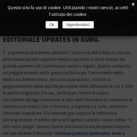
×
Questo sito fa uso di cookie. Utilizzando i nostri servizi, accetti
l'utilizzo dei cookie.
Ok
Approfondisci
EDITORIALE UPDATES IN SURG.
E’ argomento di estrema attualità l’incrinarsi della fiducia che sta
al fondamento del rapporto medico-paziente e che è motivo del
grande aumento del contenzioso medico-legale. Questo comporta
un peggioramento della spesa sanitaria per l’incremento della
medicina difensivistica
, dei costi assicurativi, nonché al
peggioramento della qualità percepita delle Istituzioni di cui il SSN
fa parte integrante. Fin qui, purtroppo, niente di nuovo.
Un aspetto ad oggi trascurato è dato dall’insinuarsi di situazioni di
malattia nei medici che si trovano, a ragione o a torto, ad essere
chiamati in giudizio. Pur essendo già copiosa la letteratura
sull’argomento, è merito del prof Eugenio Santoro l’avere messo “il
dito nella piaga” ovvero l’avere sottolineato anche questo aspetto
“Clinical-judicial syndrome: how a
nel suo recente Editoriale