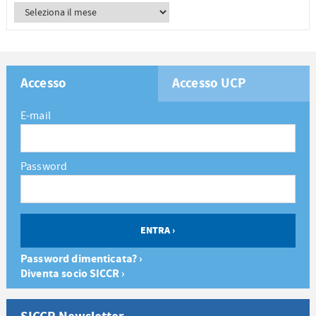
Accesso
Accesso UCP
E-mail
Password
Password dimenticata? ›
Diventa socio SICCR ›