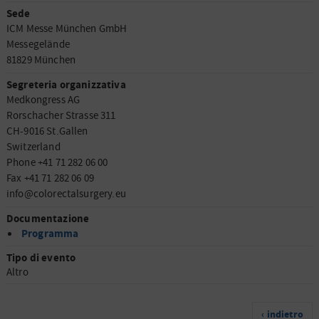
Sede
ICM Messe München GmbH
Messegelände
81829 München
Segreteria organizzativa
Medkongress AG
Rorschacher Strasse 311
CH-9016 St.Gallen
Switzerland
Phone +41 71 282 06 00
Fax +41 71 282 06 09
info@colorectalsurgery.eu
Documentazione
Programma
Tipo di evento
Altro
‹ indietro