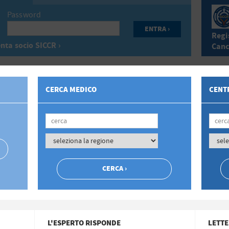
Password
Regis
nta socio SICCR ›
Canc
CERCA MEDICO
CENTR
L'ESPERTO RISPONDE
LETTE