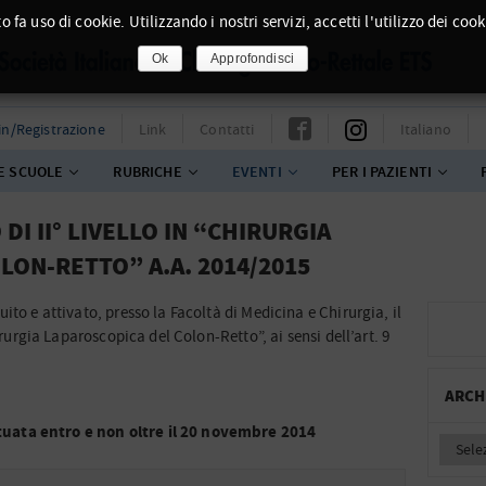
o fa uso di cookie. Utilizzando i nostri servizi, accetti l'utilizzo dei cook
Ok
Approfondisci
in/Registrazione
Link
Contatti
Italiano
E SCUOLE
RUBRICHE
EVENTI
PER I PAZIENTI
DI II° LIVELLO IN “CHIRURGIA
LON-RETTO” A.A. 2014/2015
ito e attivato, presso la Facoltà di Medicina e Chirurgia, il
irurgia Laparoscopica del Colon-Retto”, ai sensi dell’art. 9
ARCH
uata entro e non oltre il 20 novembre 2014