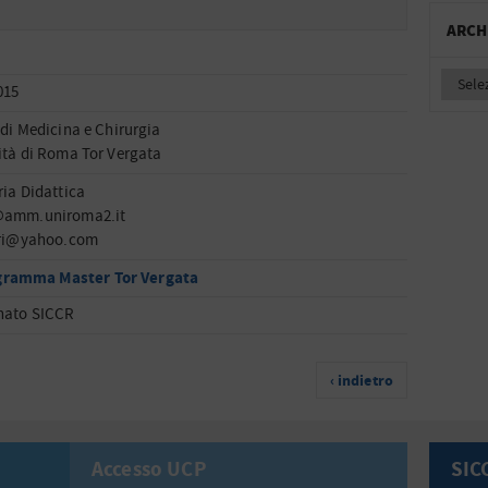
ARCH
015
 di Medicina e Chirurgia
ità di Roma Tor Vergata
ria Didattica
@amm.uniroma2.it
eri@yahoo.com
gramma Master Tor Vergata
nato SICCR
‹ indietro
Accesso UCP
SIC