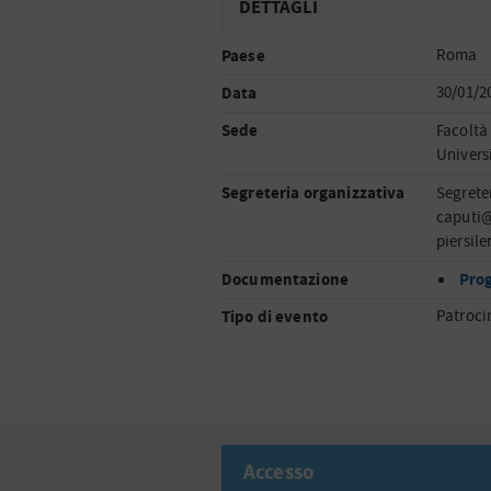
DETTAGLI
Paese
Roma
Data
30/01/2
Sede
Facoltà
Univers
Segreteria organizzativa
Segrete
caputi
piersil
Documentazione
Pro
Tipo di evento
Patroci
Accesso