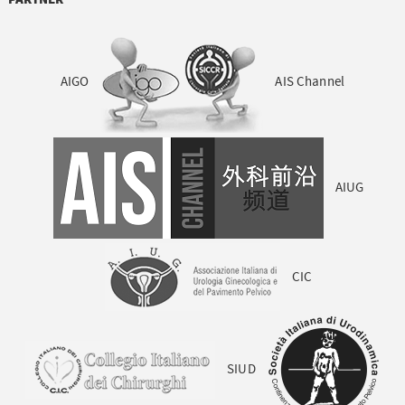
AIGO
AIS Channel
AIUG
CIC
SIUD