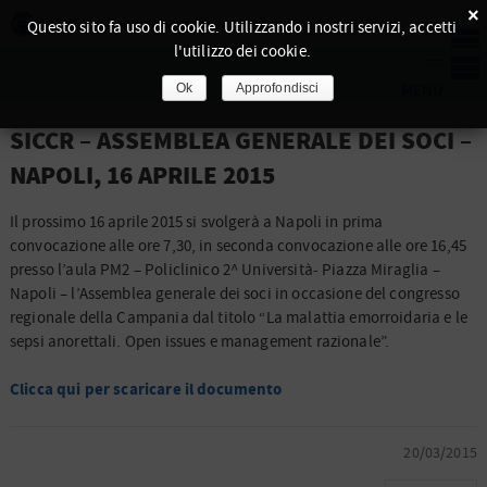
×
Questo sito fa uso di cookie. Utilizzando i nostri servizi, accetti
l'utilizzo dei cookie.
Ok
Approfondisci
SICCR – ASSEMBLEA GENERALE DEI SOCI –
NAPOLI, 16 APRILE 2015
Il prossimo 16 aprile 2015 si svolgerà a Napoli in prima
convocazione alle ore 7,30, in seconda convocazione alle ore 16,45
presso l’aula PM2 – Policlinico 2^ Università- Piazza Miraglia –
Napoli – l’Assemblea generale dei soci in occasione del congresso
regionale della Campania
dal titolo “La malattia emorroidaria e le
sepsi anorettali. Open issues e management razionale”.
Clicca qui per scaricare il documento
20/03/2015