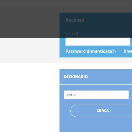
Accesso
E-mail
Password dimenticata? ›
Dive
DIZIONARIO