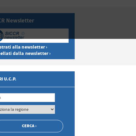
CR Newsletter
trati alla newsletter ›
ellati dalla newsletter ›
I U.C.P.