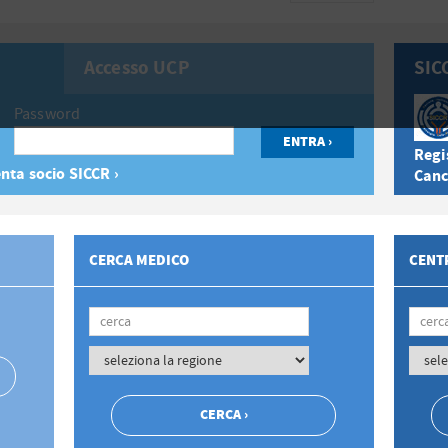
Accesso UCP
SIC
Password
Regis
nta socio SICCR ›
Canc
CERCA MEDICO
CENTR