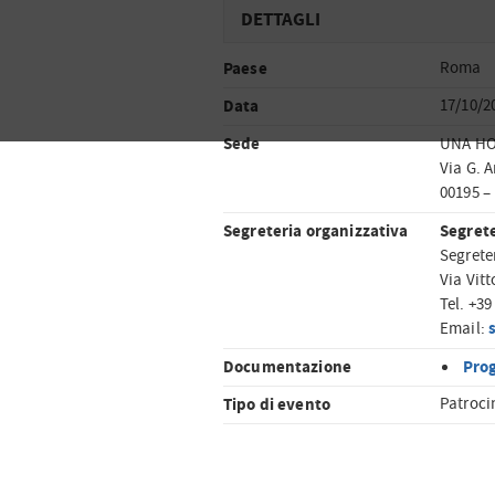
DETTAGLI
Paese
Roma
Data
17/10/2
Sede
UNA H
Via G. 
00195 
Segreteria organizzativa
Segrete
Segrete
Via Vitt
Tel. +39
Email:
Documentazione
Pro
Tipo di evento
Patroci