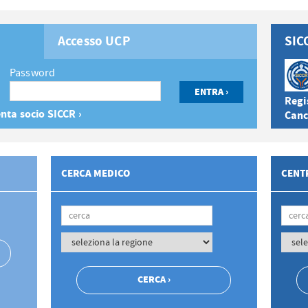
Accesso UCP
SIC
Password
Regis
nta socio SICCR ›
Canc
CERCA MEDICO
CENTR