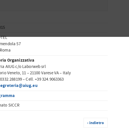
015
OTEL
Amendola 57
– Roma
ria Organizzativa
ria AIUG c/o Laborweb srl
orio Veneto, 11 – 21100 Varese VA – Italy
 0332.288199 – Cell. +39 324.9063363
segreteria@aiug.eu
gramma
nato SICCR
‹ indietro