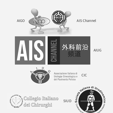
AIGO
AIS Channel
AIUG
CIC
SIUD