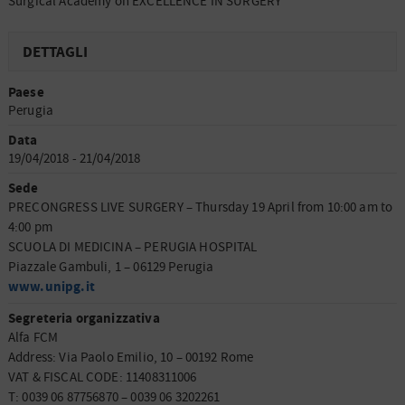
Surgical Academy on EXCELLENCE IN SURGERY
DETTAGLI
Paese
Perugia
Data
19/04/2018 - 21/04/2018
Sede
PRECONGRESS LIVE SURGERY – Thursday 19 April from 10:00 am to
4:00 pm
SCUOLA DI MEDICINA – PERUGIA HOSPITAL
Piazzale Gambuli, 1 – 06129 Perugia
www.unipg.it
Segreteria organizzativa
Alfa FCM
Address: Via Paolo Emilio, 10 – 00192 Rome
VAT & FISCAL CODE: 11408311006
T: 0039 06 87756870 – 0039 06 3202261