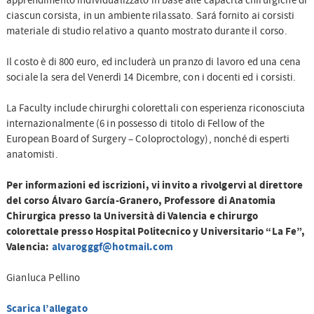
apprendimento individualizzato in base alle capacitá chirurgiche di
ciascun corsista, in un ambiente rilassato. Sará fornito ai corsisti
materiale di studio relativo a quanto mostrato durante il corso.
Il costo è di 800 euro, ed includerà un pranzo di lavoro ed una cena
sociale la sera del Venerdì 14 Dicembre, con i docenti ed i corsisti.
La Faculty include chirurghi colorettali con esperienza riconosciuta
internazionalmente (6 in possesso di titolo di Fellow of the
European Board of Surgery – Coloproctology), nonché di esperti
anatomisti.
Per informazioni ed iscrizioni, vi invito a rivolgervi al direttore
del corso Álvaro García-Granero, Professore di Anatomia
Chirurgica presso la Università di Valencia e chirurgo
colorettale presso Hospital Politecnico y Universitario “La Fe”,
Valencia:
alvarogggf@hotmail.com
Gianluca Pellino
Scarica l’allegato