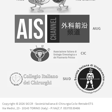
AIUG
CIC
SIUD
Copyright © 2026 SICCR - Società Italiana di Chirurgia Colo-Rettale ETS
Via Medici, 23 - 10143 TORINO (Italy) - P.IVA/C.F. 05370530486