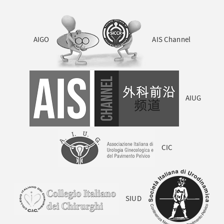
AIGO
AIS Channel
AIUG
CIC
SIUD