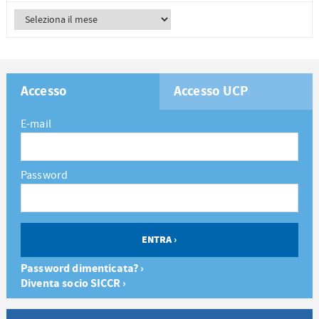
Accesso
Accesso UCP
E-mail
Password
Password dimenticata? ›
Diventa socio SICCR ›