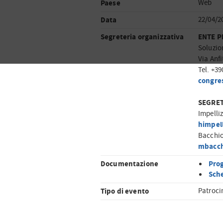
Paese
Web
Data
22/04/2
Segreteria organizzativa
ENTE P
Soluzio
Via Anfi
Tel. +3
congre
SEGRET
Impelli
himpel
Bacchio
mbacch
Documentazione
Pro
Sche
Tipo di evento
Patroci