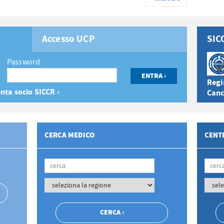
Accesso UCP
SIC
Password
Regis
nta socio SICCR ›
Canc
CERCA MEDICO
CENTR