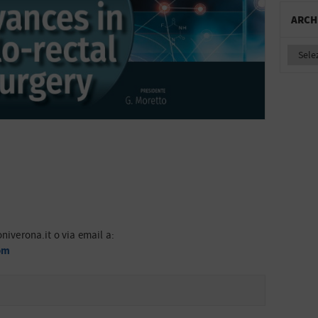
ARCH
oniverona.it o via email a:
om