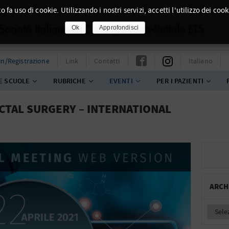
o fa uso di cookie. Utilizzando i nostri servizi, accetti l'utilizzo dei cook
Ok
Approfondisci
in/Registrazione
Link
Contatti
Italiano
E SCUOLE
RUBRICHE
EVENTI
PER I PAZIENTI
CTAL SURGERY – INTERNATIONAL
ARCH