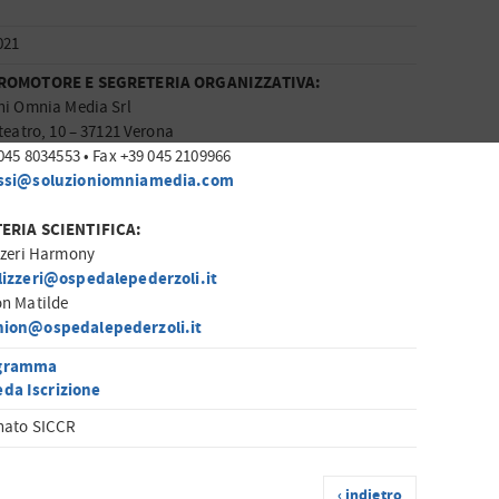
021
ROMOTORE E SEGRETERIA ORGANIZZATIVA:
ni Omnia Media Srl
teatro, 10 – 37121 Verona
9045 8034553 • Fax +39 045 2109966
ssi@soluzioniomniamedia.com
ERIA SCIENTIFICA:
zzeri Harmony
lizzeri@ospedalepederzoli.it
n Matilde
ion@ospedalepederzoli.it
gramma
da Iscrizione
nato SICCR
‹ indietro