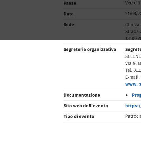
Paese
Vercelli
Data
21/03/2
Sede
Clinica
Strada 
13100 
Segreteria organizzativa
Segrete
SELENE 
Via G. 
Tel. 01
E-mail:
www. s
Documentazione
Pro
Sito web dell'evento
https:/
Tipo di evento
Patroci