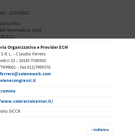
022 - 22/03/2022
 Santa Rita
dell’Aeronautica 14/16
VERCELLI
ria Organizzativa e Provider ECM
S.R.L. – Claudia Ferrero
Medici 23 – 10143 TORINO
1/7499601 – Fax 011/7499576
ferrero@seleneweb.com
elenecongressi.it
gramma
/www.colorectalcenter.it/
nato SICCR
‹ indietro