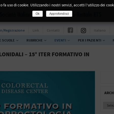
o fa uso di cookie. Utilizzando i nostri servizi, accetti l'utilizzo dei cook
Ok
Approfondisci
in/Registrazione
Link
Contatti
Italiano
E SCUOLE
RUBRICHE
EVENTI
PER I PAZIENTI
LONIDALI – 15° ITER FORMATIVO IN
ARCH