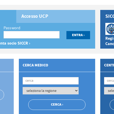
Accesso UCP
SIC
Password
Regis
nta socio SICCR ›
Canc
CERCA MEDICO
CENTR