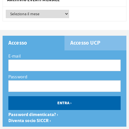
Accesso
Accesso UCP
E-mail
Password
Password dimenticata? ›
Diventa socio SICCR ›