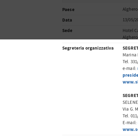
Paese
Alghero
Data
13/05/2
Sede
Hotel C
Alghero
Segreteria organizzativa
SEGRET
Marina 
Tel. 33
e-mail:
presid
www.si
SEGRET
SELENE
Via G. M
Tel. 01
E-mail:
www.se