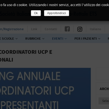
o fa uso di cookie. Utilizzando i nostri servizi, accetti l'utilizzo dei cook
Ok
Approfondisci
in/Registrazione
Link
Contatti
Italiano
E SCUOLE
RUBRICHE
EVENTI
PER I PAZIENTI
COORDINATORI UCP E
ONALI
ARCH