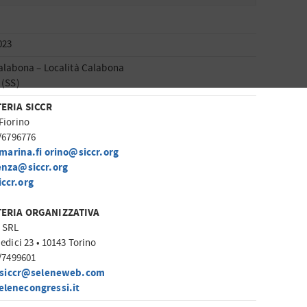
023
alabona – Località Calabona
 (SS)
ERIA SICCR
Fiorino
1/6796776
marina.fi orino@siccr.org
enza@siccr.org
ccr.org
ERIA ORGANIZZATIVA
 SRL
edici 23 • 10143 Torino
1/7499601
siccr@seleneweb.com
lenecongressi.it