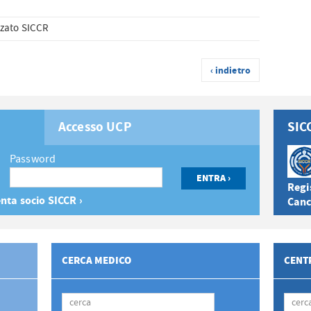
zato SICCR
‹ indietro
Accesso UCP
SIC
Password
Regis
nta socio SICCR ›
Canc
CERCA MEDICO
CENTR