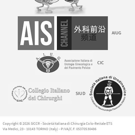
AIUG
CIC
SIUD
Copyright © 2026 SICCR - Società Italiana di Chirurgia Colo-Rettale ETS
Via Medici, 23 - 10143 TORINO (Italy) - P.IVA/C.F. 05370530486