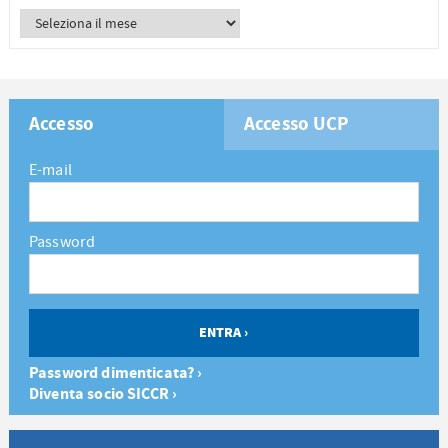
Accesso
Accesso UCP
E-mail
Password
Password dimenticata? ›
Diventa socio SICCR ›