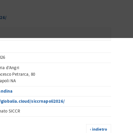
026/
026
ria d’Angri
ncesco Petrarca, 80
apoli NA
andina
/globalia.cloud/siccrnapoli2026/
nato SICCR
‹ indietro