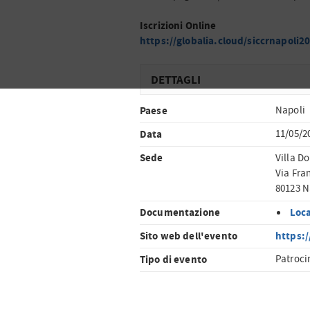
Iscrizioni Online
https://globalia.cloud/siccrnapoli2
DETTAGLI
Paese
Napoli
Data
11/05/2
Sede
Villa Do
Via Fra
80123 N
Documentazione
Loc
Sito web dell'evento
https:/
Tipo di evento
Patroci