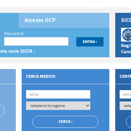
Accesso UCP
SIC
Password
Regis
nta socio SICCR ›
Canc
CERCA MEDICO
CENTR