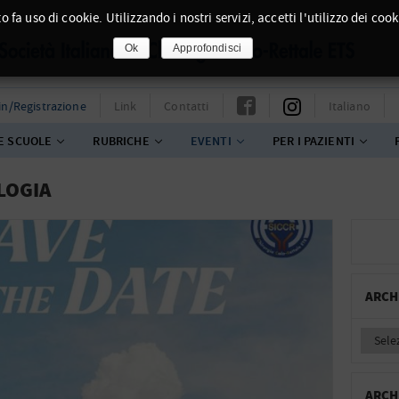
o fa uso di cookie. Utilizzando i nostri servizi, accetti l'utilizzo dei cook
Ok
Approfondisci
in/Registrazione
Link
Contatti
Italiano
E SCUOLE
RUBRICHE
EVENTI
PER I PAZIENTI
LOGIA
ARCH
ARCH