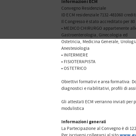
Informazioni ECM
Convegno Residenziale
ID ECM residenziale 7132-481060 crediti
Il Congresso è stato accreditato per 80 
• MEDICO CHIRURGO appartenente alle s
Gastroenterologia, Ginecologia ed
Ostetricia, Medicina Generale, Urologi
Anestesiologia
• INFERMIERE
• FISIOTERAPISTA
• OSTETRICO
Obiettivi formativi e area formativa: D
diagnostici e riabilitativi, profili di ass
Gli attestati ECM verranno inviati per p
modulistica
Informazioni generali
La Partecipazione al Convegno è di 122
www.eve
Per iscriversi collegarsi al sito