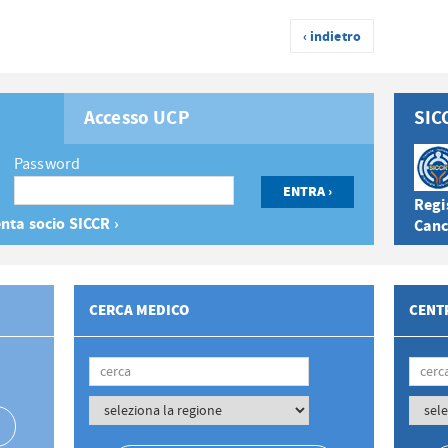
‹ indietro
Accesso UCP
SIC
Password
Regis
nta socio SICCR ›
Canc
CERCA MEDICO
CENTR