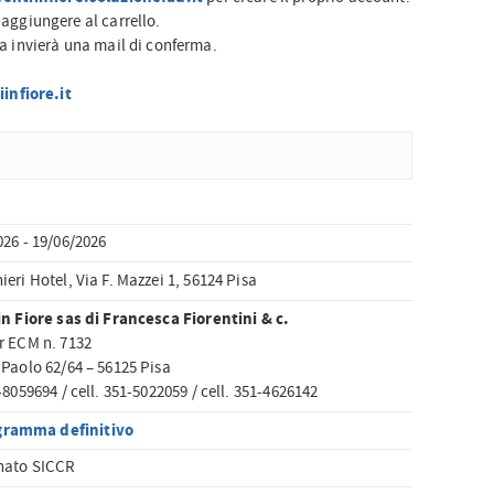
 aggiungere al carrello.
ma invierà una mail di conferma.
infiore.it
026 - 19/06/2026
eri Hotel, Via F. Mazzei 1, 56124 Pisa
in Fiore sas di Francesca Fiorentini & c.
r ECM n. 7132
 Paolo 62/64 – 56125 Pisa
-8059694 / cell. 351-5022059 / cell. 351-4626142
gramma definitivo
nato SICCR