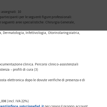
 assegnati: 10
partecipanti per le seguenti figure professionali:
eguenti aree specialistiche: Chirurgia Generale,
a, Dermatologia, Infettivologia, Otorinolaringoiatria,
ocumentazione clinica. Percorsi clinico-assistenziali
istenza – profili di cura (3)
osta elettronica dopo le dovute verifiche di presenza e di
,00€ (incl. IVA 22%)
ntiinfiore.soluzionefad.it
per creare il proprio account.