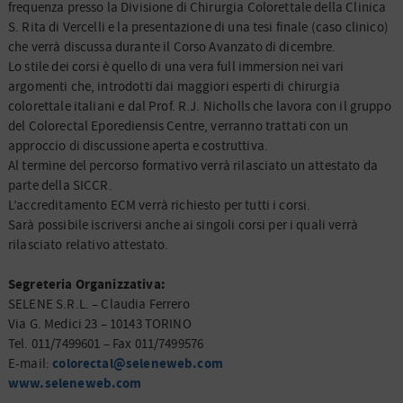
frequenza presso la Divisione di Chirurgia Colorettale della Clinica
S. Rita di Vercelli e la presentazione di una tesi finale (caso clinico)
che verrà discussa durante il Corso Avanzato di dicembre.
Lo stile dei corsi è quello di una vera full immersion nei vari
argomenti che, introdotti dai maggiori esperti di chirurgia
colorettale italiani e dal Prof. R.J. Nicholls che lavora con il gruppo
del Colorectal Eporediensis Centre, verranno trattati con un
approccio di discussione aperta e costruttiva.
Al termine del percorso formativo verrà rilasciato un attestato da
parte della SICCR.
L’accreditamento ECM verrà richiesto per tutti i corsi.
Sarà possibile iscriversi anche ai singoli corsi per i quali verrà
rilasciato relativo attestato.
Segreteria Organizzativa:
SELENE S.R.L. – Claudia Ferrero
Via G. Medici 23 – 10143 TORINO
Tel. 011/7499601 – Fax 011/7499576
colorectal@seleneweb.com
E-mail:
www.seleneweb.com