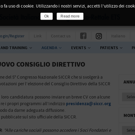
o fa uso di cookie. Utilizzando i nostri servizi, accetti l'utilizzo dei cook
Ok
Read more
ogin/Register
Link
Contact us
Italiano
 AND TRAINING
AGENDA
EVENTS
PATIENTS
P
UOVO CONSIGLIO DIRETTIVO
ione del 5° Congresso Nazionale SICCR che si svolgerà a
ANNU
 votazioni per l’elezione del Consiglio Direttivo della SICCR
a loro candidatura possono inviare un breve CV con alcune
presidenza@siccr.org
e i propri programmi all’indirizzo
modo da darne adeguata diffusione.
MONT
ubblicate sul sito ufficiale della SICCR.
R
:
“Alle cariche sociali possono accedere i Soci Fondatori e