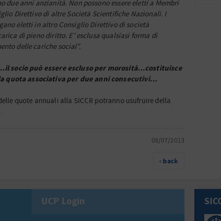
eno due anni anzianità. Non possono essere eletti a Membri
lio Direttivo di altre Società Scientifiche Nazionali. I
ano eletti in altro Consiglio Direttivo di società
rica di pieno diritto. E’ esclusa qualsiasi forma di
nto delle cariche social”.
o…
il socio può essere escluso per morosità…costituisce
a quota associativa per due anni consecutivi…
delle quote annuali alla SICCR potranno usufruire della
.
08/07/2013
‹ back
UCP Login
SIC