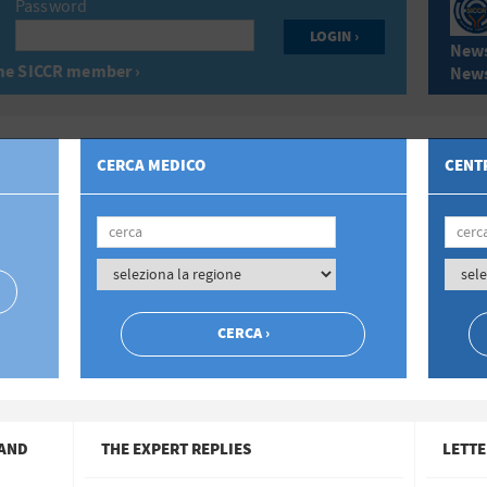
Password
News
e SICCR member ›
News
CERCA MEDICO
CENTR
 AND
THE EXPERT REPLIES
LETTE