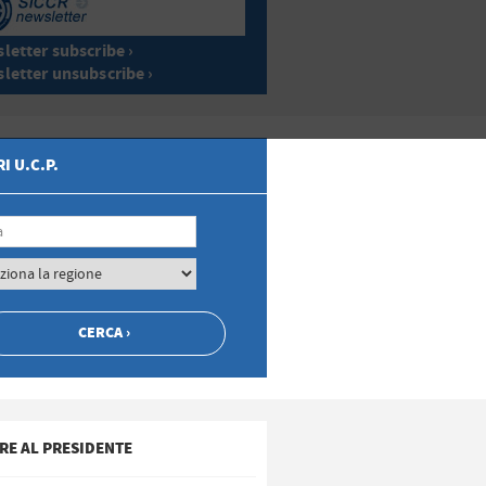
letter subscribe ›
letter unsubscribe ›
I U.C.P.
RE AL PRESIDENTE