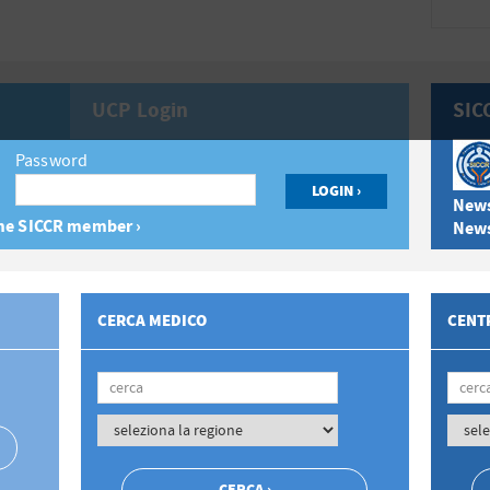
UCP Login
SIC
Password
News
e SICCR member ›
News
CERCA MEDICO
CENTR