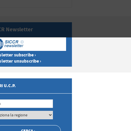
CR Newsletter
letter subscribe ›
letter unsubscribe ›
I U.C.P.