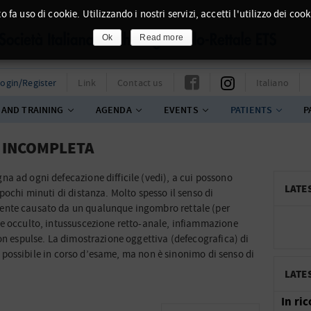
o fa uso di cookie. Utilizzando i nostri servizi, accetti l'utilizzo dei cook
Ok
Read more
ogin/Register
Link
Contact us
Italiano
 AND TRAINING
AGENDA
EVENTS
PATIENTS
P
 INCOMPLETA
a ad ogni defecazione difficile (vedi), a cui possono
LATE
pochi minuti di distanza. Molto spesso il senso di
ente causato da un qualunque ingombro rettale (per
e occulto, intussuscezione retto-anale, infiammazione
on espulse. La dimostrazione oggettiva (defecografica) di
o è possibile in corso d’esame, ma non è sinonimo di senso di
LATE
In ri