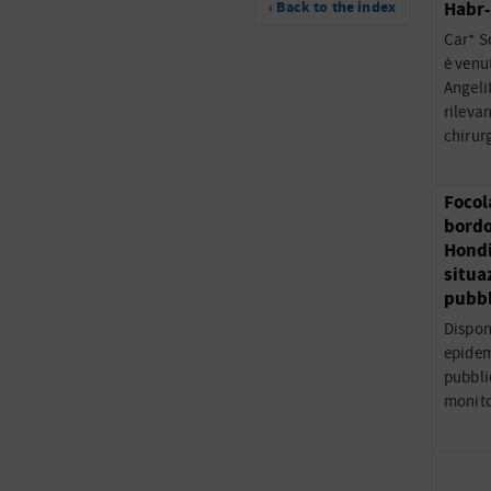
‹ Back to the index
Habr
Car* S
è venu
Angeli
rileva
chirur
Focol
bordo
Hondi
situa
pubbl
Dispon
epidem
pubblic
monito