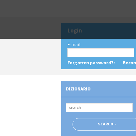
Login
E-mail
Forgotten password? ›
Becom
DIZIONARIO