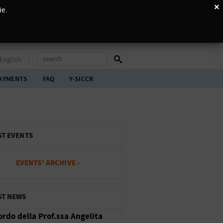
×
ie.
English
AYMENTS
FAQ
Y-SICCR
ST EVENTS
EVENTS' ARCHIVE ›
ST NEWS
cordo della Prof.ssa Angelita