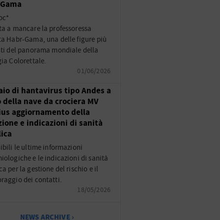
-Gama
oc*
ta a mancare la professoressa
ta Habr-Gama, una delle figure più
nti del panorama mondiale della
gia Colorettale.
01/06/2026
aio di hantavirus tipo Andes a
 della nave da crociera MV
us aggiornamento della
zione e indicazioni di sanità
ica
ibili le ultime informazioni
iologiche e le indicazioni di sanità
a per la gestione del rischio e il
raggio dei contatti.
18/05/2026
NEWS ARCHIVE ›