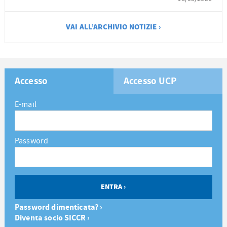
VAI ALL’ARCHIVIO NOTIZIE ›
Accesso
Accesso UCP
E-mail
Password
Password dimenticata? ›
Diventa socio SICCR ›