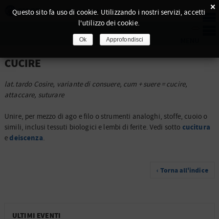
×
Questo sito fa uso di cookie. Utilizzando i nostri servizi, accetti
l'utilizzo dei cookie.
Ok
Approfondisci
CUCIRE
lat.tardo Cosire, variante di consuere, cum + suere = cucire,
attaccare, suturare
Unire, per mezzo di ago e filo o strumenti analoghi, stoffe, cuoio o
cucitura
simili, inclusi tessuti biologici e lembi di ferite. Vedi sotto
deiscenza
e
.
‹ Torna all'indice
ULTIMI EVENTI