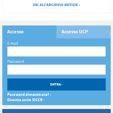
VAI ALL’ARCHIVIO NOTIZIE ›
Accesso
Accesso UCP
E-mail
Password
Password dimenticata? ›
Diventa socio SICCR ›