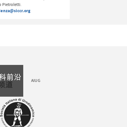
 Pietroletti.
denza@siccr.org
AIUG