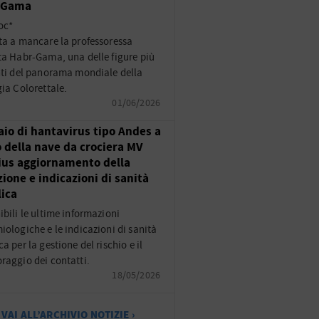
-Gama
oc*
ta a mancare la professoressa
ta Habr-Gama, una delle figure più
nti del panorama mondiale della
gia Colorettale.
01/06/2026
aio di hantavirus tipo Andes a
 della nave da crociera MV
us aggiornamento della
zione e indicazioni di sanità
ica
ibili le ultime informazioni
iologiche e le indicazioni di sanità
a per la gestione del rischio e il
raggio dei contatti.
18/05/2026
VAI ALL’ARCHIVIO NOTIZIE ›