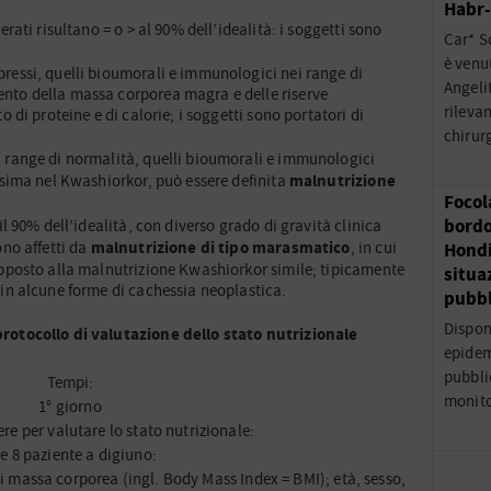
Habr
erati risultano = o > al 90% dell’idealità: i soggetti sono
Car* S
è venu
ressi, quelli bioumorali e immunologici nei range di
Angeli
nto della massa corporea magra e delle riserve
rileva
o di proteine e di calorie; i soggetti sono portatori di
chirur
i range di normalità, quelli bioumorali e immunologici
malnutrizione
issima nel Kwashiorkor, può essere definita
Focol
bordo
il 90% dell’idealità, con diverso grado di gravità clinica
malnutrizione di tipo marasmatico
ono affetti da
, in cui
Hondi
apposto alla malnutrizione Kwashiorkor simile; tipicamente
situa
 in alcune forme di cachessia neoplastica.
pubbl
Dispon
protocollo di valutazione dello stato nutrizionale
epidem
pubblic
Tempi:
monito
1° giorno
re per valutare lo stato nutrizionale:
e 8 paziente a digiuno:
 di massa corporea (ingl. Body Mass Index = BMI); età, sesso,