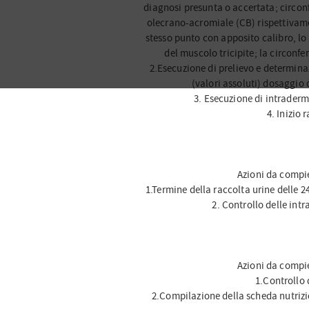
diagnosi presunta o accertata; circon
olecrano-acromiale (CB) rispettivamen
stesso punto con apposito calibro, lo
del muscolo tricipite; la circonf
2.Esecuzione di prelievo e determina
(valori assoluti) dosaggio 
3. Esecuzione di intraderm
4. Inizio 
Azioni da compie
1.Termine della raccolta urine delle 2
2. Controllo delle intr
Azioni da compie
1.Controllo 
2.Compilazione della scheda nutrizio