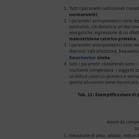
Tutti i parametri nutrizionali consid
normonutriti
;
i parametri antropometrici sono dep
normalità: ciò denuncia un decreme
energetiche, espressione di un difett
malnutrizione calorico-proteica
;
i parametri antropometrici sono ne
depressi: tale situazione, frequent
Kwashiorkor
simile
;
tutti i parametri considerati sono < 
risultante complessiva: i soggetti s
un deficit calorico-proteico è sovr
questa situazione viene riscontrata
Tab. 11: Esemplificazione di 
Azioni da compie
Or
1. rilevazione di peso, altezza, indice