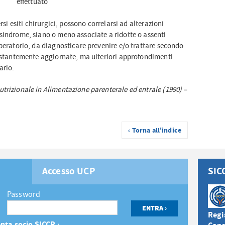
effettuato
rsi esiti chirurgici, possono correlarsi ad alterazioni
sindrome, siano o meno associate a ridotte o assenti
peratorio, da diagnosticare prevenire e/o trattare secondo
costantemente aggiornate, ma ulteriori approfondimenti
ario.
nutrizionale in Alimentazione parenterale ed entrale (1990) –
‹ Torna all'indice
Accesso UCP
SIC
Password
Regis
nta socio SICCR ›