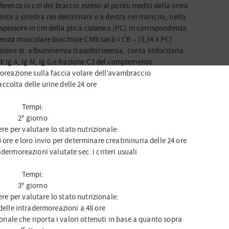
ferenza in cm del braccio esteso al punto medio della linea
te a sinistra nei destrimani e a destra nei mancini; nello
 spessore in cm della plica cutanea (PC) in corrispondenza
erenza muscolare brachiale CMb sarà = CB – (3,14 x PC)
zione di: albuminemia trasnferrinemia, conta linfocitaria
di Ig A, Ig M, Ig G e frazione C3 del complemento
oreazione sulla faccia volare dell’avambraccio
raccolta delle urine delle 24 ore
Tempi:
2° giorno
re per valutare lo stato nutrizionale:
4 ore e loro invio per determinare creatininuria delle 24 ore
adermoreazioni valutate sec. i criteri usuali
Tempi:
3° giorno
re per valutare lo stato nutrizionale:
delle intradermoreazioni a 48 ore
nale che riporta i valori ottenuti in base a quanto sopra