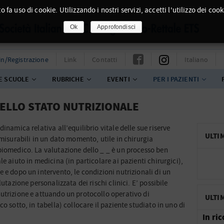
o fa uso di cookie. Utilizzando i nostri servizi, accetti l'utilizzo dei cook
Ok
Approfondisci
in/Registrazione
Link
Contatti
Italiano
E SCUOLE
RUBRICHE
EVENTI
PER I PAZIENTI
DELLO STATO NUTRIZIONALE
inamica relativa all’equilibrio vitale delle sue riserve
ULTI
 misurabili in un dato momento, utile in chirurgia
biomedico. La valutazione dello _ _ è un processo ben
e aiuto in medicina (in particolare ai pazienti chirurgici),
 e dopo un intervento, le condizioni nutrizionali di un
utazione personalizzata dei rischi clinici. E’ possibile
utrizione e attuando un protocollo operativo di
ULTI
o sotto, in tabella) collocare il paziente studiato in uno di
In ri