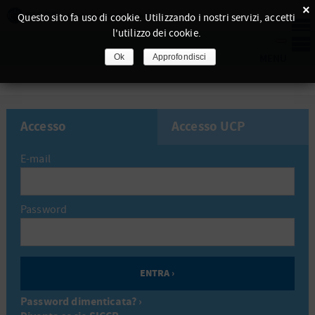
×
Questo sito fa uso di cookie. Utilizzando i nostri servizi, accetti
l'utilizzo dei cookie.
Ok
Approfondisci
Accesso
Accesso UCP
E-mail
Password
Password dimenticata? ›