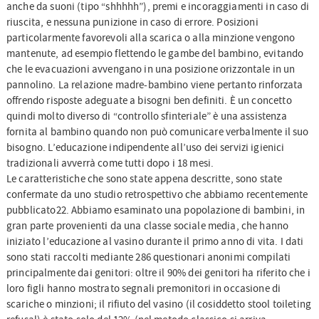
anche da suoni (tipo “shhhhh”), premi e incoraggiamenti in caso di
riuscita, e nessuna punizione in caso di errore. Posizioni
particolarmente favorevoli alla scarica o alla minzione vengono
mantenute, ad esempio flettendo le gambe del bambino, evitando
che le evacuazioni avvengano in una posizione orizzontale in un
pannolino. La relazione madre-bambino viene pertanto rinforzata
offrendo risposte adeguate a bisogni ben definiti. È un concetto
quindi molto diverso di “controllo sfinteriale” è una assistenza
fornita al bambino quando non può comunicare verbalmente il suo
bisogno. L’educazione indipendente all’uso dei servizi igienici
tradizionali avverrà come tutti dopo i 18 mesi.
Le caratteristiche che sono state appena descritte, sono state
confermate da uno studio retrospettivo che abbiamo recentemente
pubblicato22. Abbiamo esaminato una popolazione di bambini, in
gran parte provenienti da una classe sociale media, che hanno
iniziato l’educazione al vasino durante il primo anno di vita. I dati
sono stati raccolti mediante 286 questionari anonimi compilati
principalmente dai genitori: oltre il 90% dei genitori ha riferito che i
loro figli hanno mostrato segnali premonitori in occasione di
scariche o minzioni; il rifiuto del vasino (il cosiddetto stool toileting