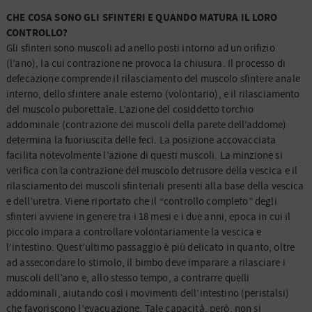
CHE COSA SONO GLI SFINTERI E QUANDO MATURA IL LORO
CONTROLLO?
Gli sfinteri sono muscoli ad anello posti intorno ad un orifizio
(l’ano), la cui contrazione ne provoca la chiusura. Il processo di
defecazione comprende il rilasciamento del muscolo sfintere anale
interno, dello sfintere anale esterno (volontario), e il rilasciamento
del muscolo puborettale. L’azione del cosiddetto torchio
addominale (contrazione dei muscoli della parete dell’addome)
determina la fuoriuscita delle feci. La posizione accovacciata
facilita notevolmente l’azione di questi muscoli. La minzione si
verifica con la contrazione del muscolo detrusore della vescica e il
rilasciamento dei muscoli sfinteriali presenti alla base della vescica
e dell’uretra. Viene riportato che il “controllo completo” degli
sfinteri avviene in genere tra i 18 mesi e i due anni, epoca in cui il
piccolo impara a controllare volontariamente la vescica e
l’intestino. Quest’ultimo passaggio è più delicato in quanto, oltre
ad assecondare lo stimolo, il bimbo deve imparare a rilasciare i
muscoli dell’ano e, allo stesso tempo, a contrarre quelli
addominali, aiutando così i movimenti dell’intestino (peristalsi)
che favoriscono l’evacuazione. Tale capacità, però, non si