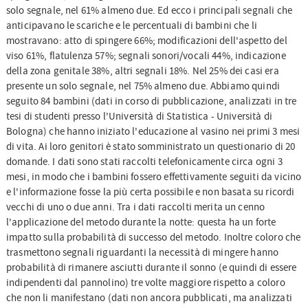
solo segnale, nel 61% almeno due. Ed ecco i principali segnali che
anticipavano le scariche e le percentuali di bambini che li
mostravano: atto di spingere 66%; modificazioni dell'aspetto del
viso 61%, flatulenza 57%; segnali sonori/vocali 44%, indicazione
della zona genitale 38%, altri segnali 18%. Nel 25% dei casi era
presente un solo segnale, nel 75% almeno due. Abbiamo quindi
seguito 84 bambini (dati in corso di pubblicazione, analizzati in tre
tesi di studenti presso l'Università di Statistica - Università di
Bologna) che hanno iniziato l'educazione al vasino nei primi 3 mesi
di vita. Ai loro genitori è stato somministrato un questionario di 20
domande. I dati sono stati raccolti telefonicamente circa ogni 3
mesi, in modo che i bambini fossero effettivamente seguiti da vicino
e l'informazione fosse la più certa possibile e non basata su ricordi
vecchi di uno o due anni. Tra i dati raccolti merita un cenno
l'applicazione del metodo durante la notte: questa ha un forte
impatto sulla probabilità di successo del metodo. Inoltre coloro che
trasmettono segnali riguardanti la necessità di mingere hanno
probabilità di rimanere asciutti durante il sonno (e quindi di essere
indipendenti dal pannolino) tre volte maggiore rispetto a coloro
che non li manifestano (dati non ancora pubblicati, ma analizzati