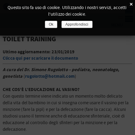
×
Questo sito fa uso di cookie. Utilizzando i nostri servizi, accetti
l'utilizzo dei cookie.
Ok
Approfondisci
TOILET TRAINING
Ultimo aggiornamento: 23/01/2019
Clicca qui per scaricare il documento
A cura del Dr. Simone Rugolotto – pediatra, neonatologo,
genetista
rugolotto@hotmail.com
(
)
CHE COS’È L’EDUCAZIONE AL VASINO?
Con questo termine viene indicato un momento molto delicato
della vita del bambino in cui si insegna come usare il vasino per la
minzione (fare la pipì) e per la defecazione (fare la cacca). Alcuni
studiosi usano il termine anche di educazione sfinteriale, cioè di
educazione al controllo degli sfinteri per la minzione e per la
defecazione.