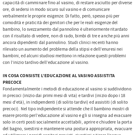
capacità di camminare fino al vasino, di restare asciutto per diverse
ore, di sedersi in modo sicuro sul vasino e di comunicare
verbalmente le proprie esigenze. Di fatto, però, spesso più per
comodità e praticità dei genitori che per le reali esigenze del
bambino, lo svezzamento dal pannolino è ulteriormente ritardato
con il risultato di vedere, non di rado, bimbi di tre e anche più anni
ancora dipendenti dal pannolino. Studi clinici recenti hanno
rilevato un aumento del problema della stipsi e dell’enuresi nei
bambini, ed alcuni studiosi mettono in relazione questi problemi
con l’inizio tardivo dell’educazione al vasino.
IN COSA CONSISTE L’EDUCAZIONE AL VASINO ASSISTITA
PRECOCE
Fondamentalmente i metodi di educazione al vasino si suddividono
in precoci (inizio dai primi mesi di vita) e tardivi (inizio dopo i 18
mesi d’età), in indipendenti (di solito tardivi) ed assistiti (di solito
precoci). Nel tipo indipendente si attende che il bambino mostri di
essere pronto perl’educazione al vasino e gli si insegna ad evacuare
solo in certi posti socialmente accettabili, aprire e chiudere la porta
del bagno, svestirsi e mantenere una postura appropriata, evacuare