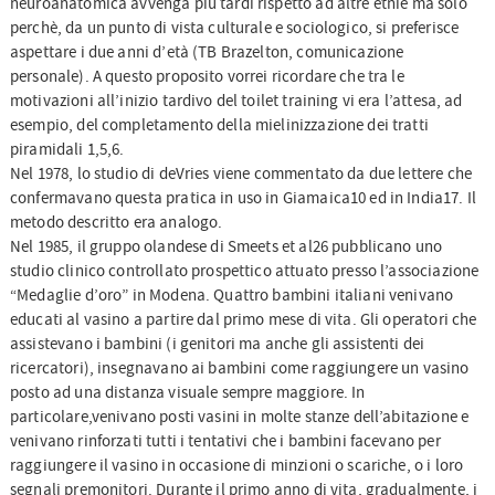
neuroanatomica avvenga più tardi rispetto ad altre etnie ma solo
perchè, da un punto di vista culturale e sociologico, si preferisce
aspettare i due anni d’età (TB Brazelton, comunicazione
personale). A questo proposito vorrei ricordare che tra le
motivazioni all’inizio tardivo del toilet training vi era l’attesa, ad
esempio, del completamento della mielinizzazione dei tratti
piramidali 1,5,6.
Nel 1978, lo studio di deVries viene commentato da due lettere che
confermavano questa pratica in uso in Giamaica10 ed in India17. Il
metodo descritto era analogo.
Nel 1985, il gruppo olandese di Smeets et al26 pubblicano uno
studio clinico controllato prospettico attuato presso l’associazione
“Medaglie d’oro” in Modena. Quattro bambini italiani venivano
educati al vasino a partire dal primo mese di vita. Gli operatori che
assistevano i bambini (i genitori ma anche gli assistenti dei
ricercatori), insegnavano ai bambini come raggiungere un vasino
posto ad una distanza visuale sempre maggiore. In
particolare,venivano posti vasini in molte stanze dell’abitazione e
venivano rinforzati tutti i tentativi che i bambini facevano per
raggiungere il vasino in occasione di minzioni o scariche, o i loro
segnali premonitori. Durante il primo anno di vita, gradualmente, i