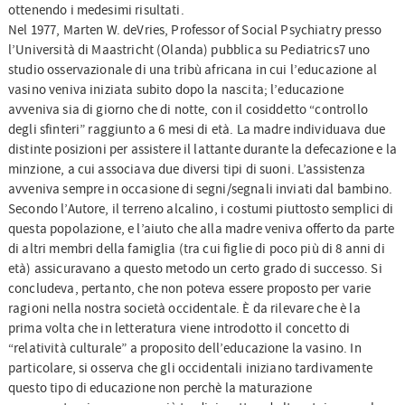
ottenendo i medesimi risultati.
Nel 1977, Marten W. deVries, Professor of Social Psychiatry presso
l’Università di Maastricht (Olanda) pubblica su Pediatrics7 uno
studio osservazionale di una tribù africana in cui l’educazione al
vasino veniva iniziata subito dopo la nascita; l’educazione
avveniva sia di giorno che di notte, con il cosiddetto “controllo
degli sfinteri” raggiunto a 6 mesi di età. La madre individuava due
distinte posizioni per assistere il lattante durante la defecazione e la
minzione, a cui associava due diversi tipi di suoni. L’assistenza
avveniva sempre in occasione di segni/segnali inviati dal bambino.
Secondo l’Autore, il terreno alcalino, i costumi piuttosto semplici di
questa popolazione, e l’aiuto che alla madre veniva offerto da parte
di altri membri della famiglia (tra cui figlie di poco più di 8 anni di
età) assicuravano a questo metodo un certo grado di successo. Si
concludeva, pertanto, che non poteva essere proposto per varie
ragioni nella nostra società occidentale. È da rilevare che è la
prima volta che in letteratura viene introdotto il concetto di
“relatività culturale” a proposito dell’educazione la vasino. In
particolare, si osserva che gli occidentali iniziano tardivamente
questo tipo di educazione non perchè la maturazione