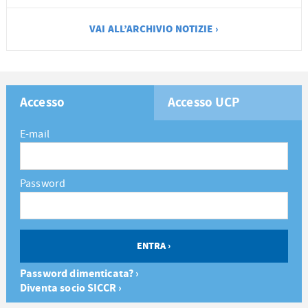
VAI ALL’ARCHIVIO NOTIZIE ›
Accesso
Accesso UCP
E-mail
Password
Password dimenticata? ›
Diventa socio SICCR ›