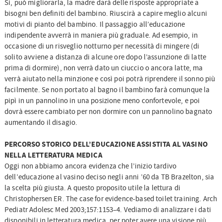
Si, può migliorarla, la madre darà delle risposte appropriate a
bisogni ben definiti del bambino. Riuscirà a capire meglio alcuni
motivi di pianto del bambino. Il passaggio all’educazione
indipendente avverrà in maniera più graduale. Ad esempio, in
occasione di un risveglio notturno per necessità di mingere (di
solito avviene a distanza di alcune ore dopo l’assunzione di latte
prima di dormire), non verrà dato un ciuccio o ancora latte, ma
verrà aiutato nella minzione e così poi potrà riprendere il sonno più
facilmente. Se non portato al bagno il bambino farà comunque la
pipì in un pannolino in una posizione meno confortevole, e poi
dovrà essere cambiato per non dormire con un pannolino bagnato
aumentando il disagio.
PERCORSO STORICO DELL’EDUCAZIONE ASSISTITA AL VASINO
NELLA LETTERATURA MEDICA
Oggi non abbiamo ancora evidenza che l’inizio tardivo
dell’educazione al vasino deciso negli anni ’60 da TB Brazelton, sia
la scelta più giusta. A questo proposito utile la lettura di
Christophersen ER. The case for evidence-based toilet training. Arch
Pediatr Adolesc Med 2003;157:1153–4. Vediamo di analizzare i dati
disponibili in letteratura medica, per poter avere una visione più