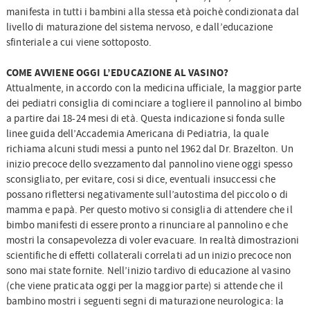
manifesta in tutti i bambini alla stessa età poichè condizionata dal
livello di maturazione del sistema nervoso, e dall’educazione
sfinteriale a cui viene sottoposto.
COME AVVIENE OGGI L’EDUCAZIONE AL VASINO?
Attualmente, in accordo con la medicina ufficiale, la maggior parte
dei pediatri consiglia di cominciare a togliere il pannolino al bimbo
a partire dai 18-24 mesi di età. Questa indicazione si fonda sulle
linee guida dell’Accademia Americana di Pediatria, la quale
richiama alcuni studi messi a punto nel 1962 dal Dr. Brazelton. Un
inizio precoce dello svezzamento dal pannolino viene oggi spesso
sconsigliato, per evitare, cosi si dice, eventuali insuccessi che
possano riflettersi negativamente sull’autostima del piccolo o di
mamma e papà. Per questo motivo si consiglia di attendere che il
bimbo manifesti di essere pronto a rinunciare al pannolino e che
mostri la consapevolezza di voler evacuare. In realtà dimostrazioni
scientifiche di effetti collaterali correlati ad un inizio precoce non
sono mai state fornite. Nell’inizio tardivo di educazione al vasino
(che viene praticata oggi per la maggior parte) si attende che il
bambino mostri i seguenti segni di maturazione neurologica: la