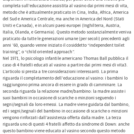
completa sull’educazione assistita al vasino dai primi mesi di vita,
metodo che è attualmente praticato in Cina, India, Africa, America
del Sud e America Centrale, ma anche in America del Nord (Stati
Uniti e Canada), e in alcuni paesi europei (Inghilterra, Austria,
Italia, Olanda, e Germania). Questo metodo sostanzialmente veniva
praticato da tutte le generazioni umane (per secoli) precedenti agli
anni ’60, quando venne iniziato il cosiddetto “independent toilet
training”, o “child oriented approach”.
Nel 1971, lo psicologo infantile americano Thomas Ball pubblica il
caso di 4 fratelli educati al vasino a partire dai primi mesi di vita3.
L’articolo si presta a tre considerazioni interessanti. La prima
riguarda il completamento dell’educazione al vasino: i bambini lo
raggiungono prima ancora di essere in grado di camminare. La
seconda riguarda la relazione madre/bambino: la madre assiste i
suoi bambini in occasione di scariche o minzioni seguendo i
segni/segnali da loro emessi. La madre viene guidata dal bambino,
ed i segni/segnali del bambino in occasione di scariche o minzioni
vengono rinforzati dall’assistenza offerta dalla madre. La terza
riguarda uno di questi 4 fratelli affetto da sindrome di Down: anche
questo bambino viene educato al vasino secondo questo metodo