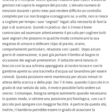
genitori nel capire le esigenze del piccolo. L’elevato numero di
minzioni durante i primi mesi può rendere difficile un controllo
completo per cui non bisogna scoraggiarsi se, a volte, non si riesce
a cogliere per tempo i suoi “segnali” legati alla necessità di fare la
pipì o di scaricarsi. Quindi in pratica: dai 2-3 mesi è bene
cominciare ad osservare attentamente il piccolo per cogliere tutti
quei segnali che possono in qualche modo comunicare la sua
esigenza di urinare o defecare (tipo di pianto, orario,
comportamenti particolari, relazione con i pasti). Dopo alcuni
giorni di osservazione, si può già portare il bimbo al bagno in
occasione dei segnali premonitori. Il lattante verrà tenuto in
braccio con la sua schiena appoggiata al nostro torace e con le
gambine aperte su una bacinella d’acqua sul lavandino per essere
comodi. Questa posizione verrà mantenuta per alcuni minuti in
attesa della scarica o della pipì. Dai 7-8 mesi, quando il piccolo è in
grado di star seduto da solo, è invece possibile farlo sedere sul
vasino. Comunque, bisogna sempre sostenerlo quando necessario.
In questo modo, si ottiene una posizione più fisiologica, con cui il
piccolo può spingere con maggior facilità. A partire da questa età,
inoltre, il bambino potrebbe essere in grado di associare la