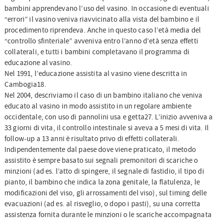
bambini apprendevano l’uso del vasino. In occasione di eventuali
“errori” il vasino veniva riavvicinato alla vista del bambino e il
procedimento riprendeva. Anche in questo caso l’età media del
“controllo sfinteriale” avveniva entro l’anno d’età senza effetti
collaterali, e tutti i bambini completavano il programma di
educazione al vasino.
Nel 1991, l’educazione assistita al vasino viene descritta in
Cambogia18.
Nel 2004, descriviamo il caso di un bambino italiano che veniva
educato al vasino in modo assistito in un regolare ambiente
occidentale, con uso di pannolini usa e getta27. L’inizio avveniva a
33 giorni di vita, il controllo intestinale si aveva a 5 mesi di vita. Il
follow-up a 13 anni è risultato privo di effetti collaterali.
Indipendentemente dal paese dove viene praticato, il metodo
assistito è sempre basato sui segnali premonitori di scariche o
minzioni (ad es. l’atto di spingere, il segnale di fastidio, il tipo di
pianto, il bambino che indica la zona genitale, la flatulenza, le
modificazioni del viso, gli arrossamenti del viso), sul timing delle
evacuazioni (ad es. al risveglio, o dopo i pasti), su una corretta
assistenza fornita durante le minzioni o le scariche accompagnata