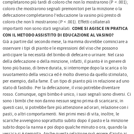
completarono più tardi di coloro che non lo mostrarono (P < .001);
coloro che mostrarono segnali premonitori per la minzione o la
defecazione completarono l'educazione la vasino più presto di
coloro che non li mostrarono (P < .001). Effetti collaterali
COME SI AGISCE IN PRATICA
importanti non sono stati segnalati.
CON IL METODO ASSISTITO DI EDUCAZIONE AL VASINO?
Già a partire dal secondo mese, la mamma dovrebbe cominciare a
osservare i tipi di pianto e le espressioni del viso che possono
anticipare la necessità del bimbo di defecare o urinare. Nel caso
della defecazione o della minzione, infatti, il pianto è in genere di
tono più basso, di breve durata, si interrompe dopo la scarica o lo
svuotamento della vescica ed è molto diverso da quello stimolato,
per esempio, dalla fame. È un tipo di pianto più in relazione ad uno
stato di fastidio. Per la defecazione, il viso potrebbe diventare
rosso. Comunque, ogni bimbo è unico, i suoi segnali sono diversi. Ci
sono i bimbi che non danno nessun segno prima di scaricarsi, in
questi casi, si potrebbe fare più attenzione ad orari, relazione con i
pasti, o altri comportamenti. Nei primi mesi di vita, inoltre, le
scariche avvengono soprattutto subito dopo il pasto e la minzione
subito dopo la nanna e poi dopo qualche minuto o ora, quando la
vescica si è riempita. Anche questa relazione può essere d’aiuto ai