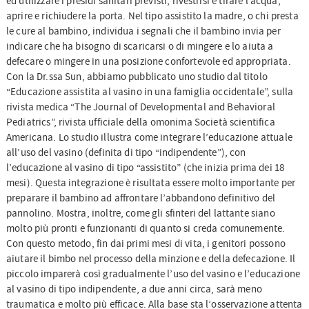
ed utilizzare i presidi sanitari previsti, rivestirsi e tirare l’acqua,
aprire e richiudere la porta. Nel tipo assistito la madre, o chi presta
le cure al bambino, individua i segnali che il bambino invia per
indicare che ha bisogno di scaricarsi o di mingere e lo aiuta a
defecare o mingere in una posizione confortevole ed appropriata.
Con la Dr.ssa Sun, abbiamo pubblicato uno studio dal titolo
“Educazione assistita al vasino in una famiglia occidentale”, sulla
rivista medica “The Journal of Developmental and Behavioral
Pediatrics”, rivista ufficiale della omonima Società scientifica
Americana. Lo studio illustra come integrare l’educazione attuale
all’uso del vasino (definita di tipo “indipendente”), con
l’educazione al vasino di tipo “assistito” (che inizia prima dei 18
mesi). Questa integrazione è risultata essere molto importante per
preparare il bambino ad affrontare l’abbandono definitivo del
pannolino. Mostra, inoltre, come gli sfinteri del lattante siano
molto più pronti e funzionanti di quanto si creda comunemente.
Con questo metodo, fin dai primi mesi di vita, i genitori possono
aiutare il bimbo nel processo della minzione e della defecazione. Il
piccolo imparerà così gradualmente l’uso del vasino e l’educazione
al vasino di tipo indipendente, a due anni circa, sarà meno
traumatica e molto più efficace. Alla base sta l’osservazione attenta