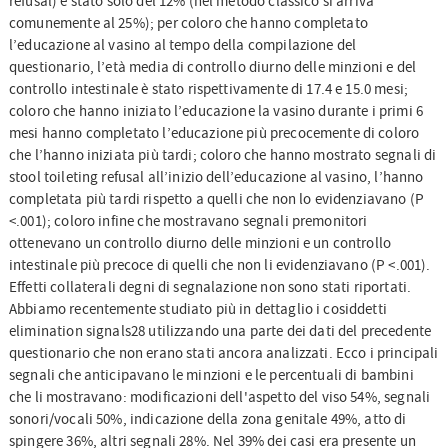
refusal) è stato solo del 12% (nel metodo classico si arriva
comunemente al 25%); per coloro che hanno completato
l’educazione al vasino al tempo della compilazione del
questionario, l’età media di controllo diurno delle minzioni e del
controllo intestinale è stato rispettivamente di 17.4 e 15.0 mesi;
coloro che hanno iniziato l’educazione la vasino durante i primi 6
mesi hanno completato l’educazione più precocemente di coloro
che l’hanno iniziata più tardi; coloro che hanno mostrato segnali di
stool toileting refusal all’inizio dell’educazione al vasino, l’hanno
completata più tardi rispetto a quelli che non lo evidenziavano (P
<.001); coloro infine che mostravano segnali premonitori
ottenevano un controllo diurno delle minzioni e un controllo
intestinale più precoce di quelli che non li evidenziavano (P <.001).
Effetti collaterali degni di segnalazione non sono stati riportati.
Abbiamo recentemente studiato più in dettaglio i cosiddetti
elimination signals28 utilizzando una parte dei dati del precedente
questionario che non erano stati ancora analizzati. Ecco i principali
segnali che anticipavano le minzioni e le percentuali di bambini
che li mostravano: modificazioni dell'aspetto del viso 54%, segnali
sonori/vocali 50%, indicazione della zona genitale 49%, atto di
spingere 36%, altri segnali 28%. Nel 39% dei casi era presente un