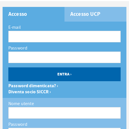
Accesso
Accesso UCP
E-mail
Password
Password dimenticata? ›
Diventa socio SICCR ›
Nome utente
Password