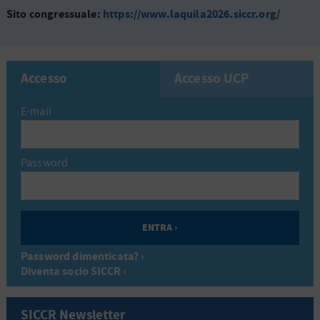
Sito congressuale:
https://www.laquila2026.siccr.org/
Accesso
Accesso UCP
E-mail
Password
Password dimenticata? ›
Diventa socio SICCR ›
SICCR Newsletter