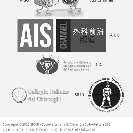
AIGO
AIS Channel
AIUG
CIC
SIUD
Copyright © 2026 SICCR - Società Italiana di Chirurgia Colo-Rettale ETS
Via Medici, 23 - 10143 TORINO (Italy) - P.IVA/C.F. 05370530486