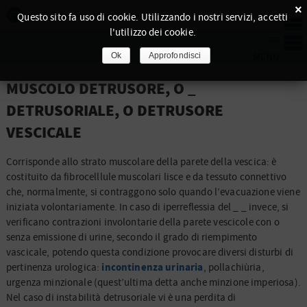
×
Questo sito fa uso di cookie. Utilizzando i nostri servizi, accetti
l'utilizzo dei cookie.
Ok
Approfondisci
MUSCOLO DETRUSORE, O _
DETRUSORIALE, O DETRUSORE
VESCICALE
Corrisponde allo strato muscolare della parete della vescica: è
costituito da fibrocelllule muscolari lisce e da tessuto connettivo
che, normalmente, si contraggono solo quando l’evacuazione viene
iniziata volontariamente. In caso di iperreflessia del _ _ invece, si
verificano contrazioni involontarie della parete vescicole con o
senza emissione di urine, secondo il grado di riempimento
vascicale, potendo questa condizione provocare diversi disturbi di
incontinenza urinaria
pertinenza urologica:
, pollachiùria,
urgenza minzionale (quest’ultima detta anche minzione imperiosa).
Nel caso di instabilità detrusoriale vi è una perdita di