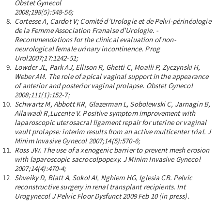
Obstet Gynecol
2008;198(5):548-56;
Cortesse A, Cardot V; Comité d’Urologie et de Pelvi-périnéologie
de la Femme Association Franaise d’Urologie. -
Recommendations
for the clinical evaluation of non-
neurological female urinary incontinence. Prog
Urol2007;17:1242-51;
Lowder JL, Park AJ, Ellison R, Ghetti C, Moalli P, Zyczynski H,
Weber AM. The role of apical vaginal support in the appearance
of
anterior and posterior vaginal prolapse. Obstet Gynecol
2008;111(1):152-7;
Schwartz M, Abbott KR, Glazerman L, Sobolewski C, Jarnagin B,
Ailawadi R,Lucente V. Positive symptom improvement with
laparoscopic uterosacral ligament repair for uterine or vaginal
vault prolapse: interim results from an active multicenter trial. J
Minim Invasive Gynecol 2007;14(5):570-6;
Ross JW. The use of a xenogenic barrier to prevent mesh erosion
with laparoscopic sacrocolpopexy. J Minim Invasive Gynecol
2007;14(4):470-4;
Shveiky D, Blatt A, Sokol AI, Nghiem HG, Iglesia CB. Pelvic
reconstructive surgery in renal transplant recipients. Int
Urogynecol J
Pelvic Floor Dysfunct 2009 Feb 10 (in press).