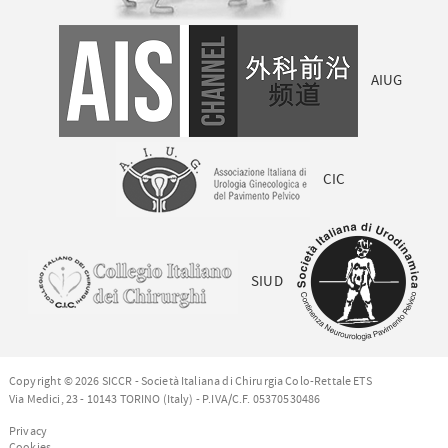
AIUG
CIC
SIUD
Copyright © 2026 SICCR - Società Italiana di Chirurgia Colo-Rettale ETS
Via Medici, 23 - 10143 TORINO (Italy) - P.IVA/C.F. 05370530486
Privacy
Cookies