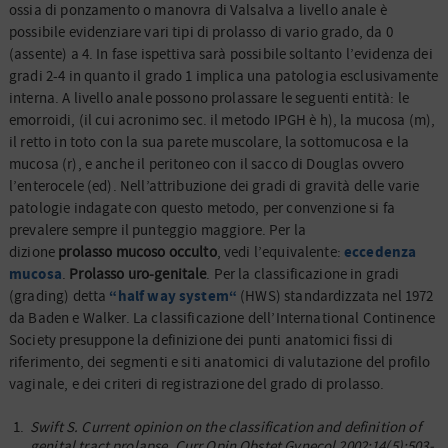
ossia di ponzamento o manovra di Valsalva a livello anale è
possibile evidenziare vari tipi di prolasso di vario grado, da 0
(assente) a 4. In fase ispettiva sarà possibile soltanto l’evidenza dei
gradi 2-4 in quanto il grado 1 implica una patologia esclusivamente
interna. A livello anale possono prolassare le seguenti entità: le
emorroidi, (il cui acronimo sec. il metodo IPGH è h), la mucosa (m),
il retto in toto con la sua parete muscolare, la sottomucosa e la
mucosa (r), e anche il peritoneo con il sacco di Douglas ovvero
l’enterocele (ed). Nell’attribuzione dei gradi di gravità delle varie
patologie indagate con questo metodo, per convenzione si fa
prevalere sempre il punteggio maggiore. Per la
eccedenza
dizione
prolasso mucoso occulto
, vedi l’equivalente:
mucosa
.
Prolasso uro-genitale
. Per la classificazione in gradi
“half way system“
(grading) detta
(HWS) standardizzata nel 1972
da Baden e Walker. La classificazione dell’International Continence
Society presuppone la definizione dei punti anatomici fissi di
riferimento, dei segmenti e siti anatomici di valutazione del profilo
vaginale, e dei criteri di registrazione del grado di prolasso.
Swift S. Current opinion on the classification and definition of
genital tract prolapse. Curr Opin Obstet Gynecol 2002;14(5):503-