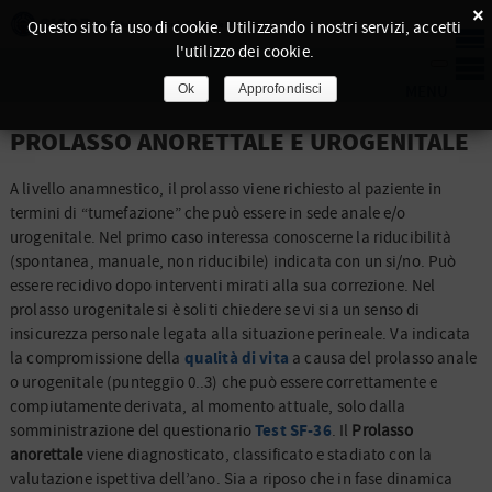
×
Questo sito fa uso di cookie. Utilizzando i nostri servizi, accetti
l'utilizzo dei cookie.
Ok
Approfondisci
PROLASSO ANORETTALE E UROGENITALE
A livello anamnestico, il prolasso viene richiesto al paziente in
termini di “tumefazione” che può essere in sede anale e/o
urogenitale. Nel primo caso interessa conoscerne la riducibilità
(spontanea, manuale, non riducibile) indicata con un si/no. Può
essere recidivo dopo interventi mirati alla sua correzione. Nel
prolasso urogenitale si è soliti chiedere se vi sia un senso di
insicurezza personale legata alla situazione perineale. Va indicata
qualità di vita
la compromissione della
a causa del prolasso anale
o urogenitale (punteggio 0..3) che può essere correttamente e
compiutamente derivata, al momento attuale, solo dalla
Test SF-36
somministrazione del questionario
. Il
Prolasso
anorettale
viene diagnosticato, classificato e stadiato con la
valutazione ispettiva dell’ano. Sia a riposo che in fase dinamica