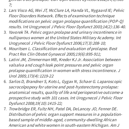
7;
Lars Visco AG, Wei JT, McClure LA, Handa VL, Nygaard IE; Pelvic
Floor Disorders Network. Effects of examination technique
modifications on pelvic organ prolapse quantification (POP-Q)
results. Int Urogynecol J Pelvic Floor Dysfunct 2003;14(2):136-40.
Yavorek TA. Pelvic organ prolapse and urinary incontinence in
nulliparous women at the United States Military Academy. Int
Urogynecol J Pelvic Floor Dysfunct 2006;17(3):208-10;
Mouritsen L. Classification and evaluation of prolapse. Best
Pract Res Clin Obstet Gynaecol 2005;19(6):895-911;
Latini JM, Zimmerman MB, Kreder KJ Jr. Association between
valsalva and cough leak point pressures and pelvic organ
prolapse
quantification in women with stress incontinence. J
Urol 2005;173(4):1219-22
Sarlos D, Brandner S, Kots L, Gygax N, Schaer G. Laparoscopic
sacrocolpopexy for uterine and post-hysterectomy prolapse:
anatomical results, quality of life and perioperative outcome-a
prospective study with 101 cases. Int Urogynecol J Pelvic Floor
Dysfunct 2008;19(10):1415-22;
Trowbridge ER, Fultz NH, Patel DA, DeLancey JO, Fenner DE.
Distribution of pelvic organ support measures in a population-
based
sample of middle-aged, community-dwelling African
American and white women in south-eastern Michigan. Am J