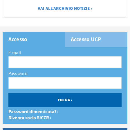
VAI ALL’ARCHIVIO NOTIZIE ›
Accesso
Accesso UCP
E-mail
Password
Password dimenticata? ›
Diventa socio SICCR ›