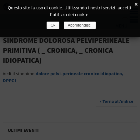
×
Questo sito fa uso di cookie. Utilizzando i nostri servizi, accetti
l'utilizzo dei cookie.
Ok
Approfondisci
SINDROME DOLOROSA PELVIPERINEALE
PRIMITIVA ( _ CRONICA, _ CRONICA
IDIOPATICA)
dolore pelvi-perineale cronico idiopatico,
Vedi il sinonimo
DPPCI
.
‹ Torna all'indice
ULTIMI EVENTI