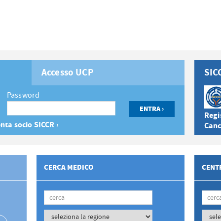
Accesso UCP
SIC
Password
Regis
nta socio SICCR ›
Canc
CERCA MEDICO
CENTR