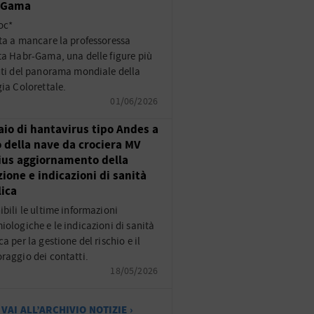
-Gama
oc*
ta a mancare la professoressa
ta Habr-Gama, una delle figure più
nti del panorama mondiale della
gia Colorettale.
01/06/2026
aio di hantavirus tipo Andes a
 della nave da crociera MV
us aggiornamento della
zione e indicazioni di sanità
ica
ibili le ultime informazioni
iologiche e le indicazioni di sanità
a per la gestione del rischio e il
raggio dei contatti.
18/05/2026
VAI ALL’ARCHIVIO NOTIZIE ›