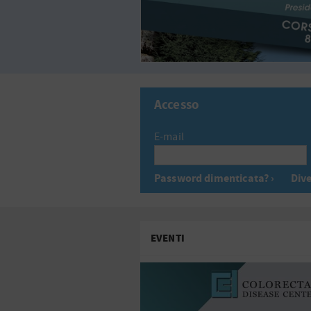
Accesso
E-mail
Password dimenticata? ›
Dive
EVENTI