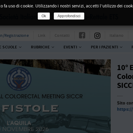
o fa uso di cookie. Utilizzando i nostri servizi, accetti l'utilizzo dei cook
Ok
Approfondisci
in/Registrazione
Link
Contatti
Italiano
E SCUOLE
RUBRICHE
EVENTI
PER I PAZIENTI
10° 
Colo
SICC
Sito co
https:/