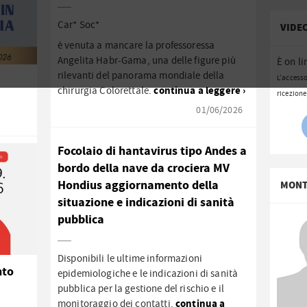
Car* Soc*
VIDEO
è venuta a mancare la professoressa
Angelita Habr-Gama, una delle figure più
È on li
rilevanti del panorama mondiale della
L’accesso
continua a leggere ›
chirurgia Colorettale.
ricezione
01/06/2026
Focolaio di hantavirus tipo Andes a
bordo della nave da crociera MV
Hondius aggiornamento della
MONT
situazione e indicazioni di sanità
pubblica
Disponibili le ultime informazioni
nto
epidemiologiche e le indicazioni di sanità
pubblica per la gestione del rischio e il
continua a
monitoraggio dei contatti.