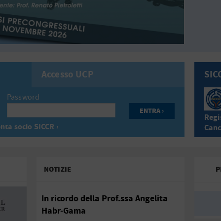
Accesso UCP
SIC
Password
Regis
nta socio SICCR ›
Canc
NOTIZIE
P
In ricordo della Prof.ssa Angelita
Habr-Gama