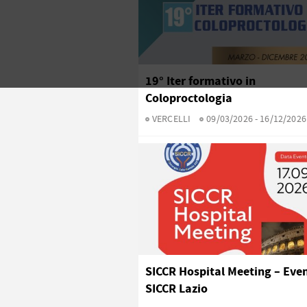
19° Iter formativo in
Coloproctologia
VERCELLI
09/03/2026 - 16/12/2026
SICCR Hospital Meeting – Eve
SICCR Lazio