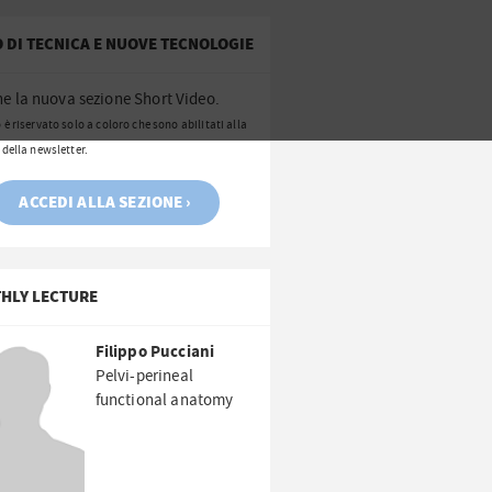
 DI TECNICA E NUOVE TECNOLOGIE
ne la nuova sezione Short Video.
 è riservato solo a coloro che sono abilitati alla
 della newsletter.
ACCEDI ALLA SEZIONE ›
HLY LECTURE
Filippo Pucciani
Pelvi-perineal
functional anatomy