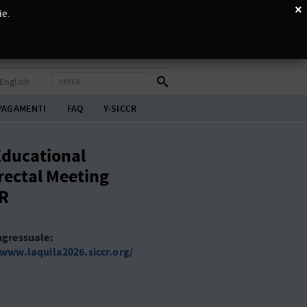
×
ie.
English
PAGAMENTI
FAQ
Y-SICCR
Educational
rectal Meeting
R
ngressuale:
/www.laquila2026.siccr.org/