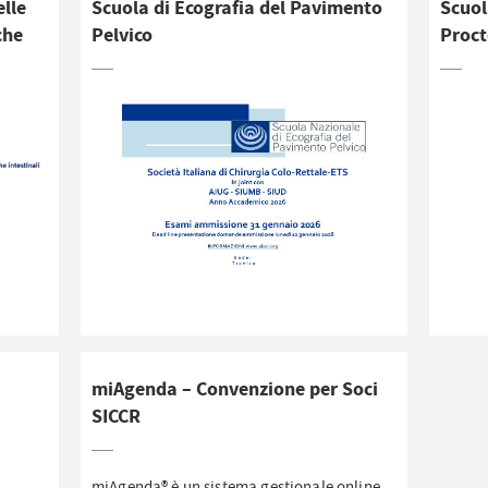
elle
Scuola di Ecografia del Pavimento
Scuol
che
Pelvico
Proct
miAgenda – Convenzione per Soci
SICCR
miAgenda® è un sistema gestionale online